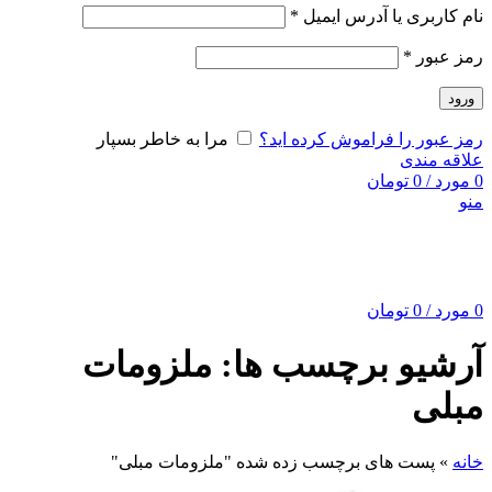
نام کاربری یا آدرس ایمیل
*
رمز عبور
*
ورود
رمز عبور را فراموش کرده اید؟
مرا به خاطر بسپار
علاقه مندی
0
مورد
/
0
تومان
منو
0
مورد
/
0
تومان
آرشیو برچسب ها: ملزومات
مبلی
خانه
»
پست های برچسب زده شده "ملزومات مبلی"