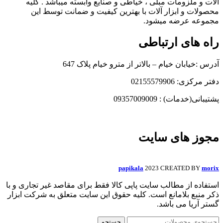
آلات و ملزومات مبلی ، خیاطی و صنایع وابسته میباشد . کلیه
محصولات و ابزار آلات با بهترین کیفیت و ضمانت توسط این
مجموعه عرضه میشود.
راه های ارتباطی
آدرس :خیابان خیام – بالاتر از مترو خیام پلاک 647
دفتر مرکزی: 02155579906
پشتیبانی(خدمات) : 09357009009
مجوز های سایت
papikala
2023 CREATED BY
morix
استفاده از مطالب سایت پاپی کالا فقط برای مقاصد غیر تجاری و با
ذکر منبع بلامانع است. کلیه حقوق این سایت متعلق به شرکت ابزار
گستر آریا می باشد.
جستجو