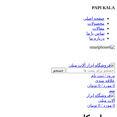
PAPI KALA
صفحه اصلی
محصولات
مقالات
تماس با ما
درباره ما
09357009009
جستجو
ورود / ثبت نام
علاقه مندی
0
مورد
/
0
تومان
منو
0
مورد
/
0
تومان