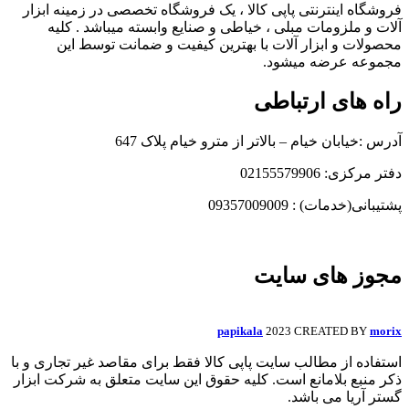
فروشگاه اینترنتی پاپی کالا ، یک فروشگاه تخصصی در زمینه ابزار
آلات و ملزومات مبلی ، خیاطی و صنایع وابسته میباشد . کلیه
محصولات و ابزار آلات با بهترین کیفیت و ضمانت توسط این
مجموعه عرضه میشود.
راه های ارتباطی
آدرس :خیابان خیام – بالاتر از مترو خیام پلاک 647
دفتر مرکزی: 02155579906
پشتیبانی(خدمات) : 09357009009
مجوز های سایت
papikala
2023 CREATED BY
morix
استفاده از مطالب سایت پاپی کالا فقط برای مقاصد غیر تجاری و با
ذکر منبع بلامانع است. کلیه حقوق این سایت متعلق به شرکت ابزار
گستر آریا می باشد.