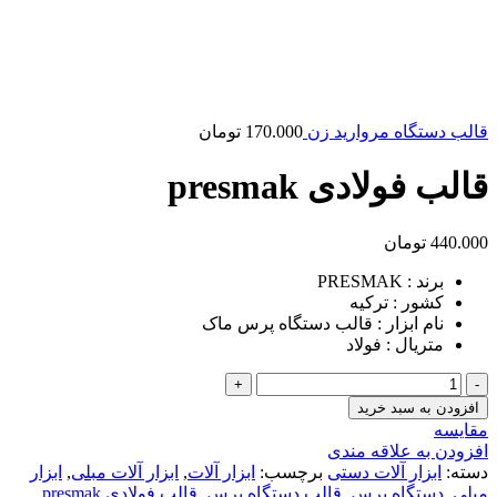
قالب دستگاه مروارید زن
170.000
تومان
قالب فولادی presmak
440.000
تومان
برند : PRESMAK
کشور : ترکیه
نام ابزار : قالب دستگاه پرس ماک
متریال : فولاد
قالب
فولادی
افزودن به سبد خرید
presmak
مقايسه
عدد
افزودن به علاقه مندی
دسته:
ابزار آلات دستی
برچسب:
ابزار آلات
,
ابزار آلات مبلی
,
ابزار
مبلی
,
دستگاه پرس
,
قالب دستگاه پرس
,
قالب فولادی presmak
,