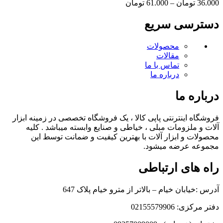
محدوده
36.000
تومان
–
61.000
تومان
قیمت:
36.000 تومان
دسترسی سریع
تا
61.000 تومان
محصولات
مقالات
تماس با ما
درباره ما
درباره ما
فروشگاه اینترنتی پاپی کالا ، یک فروشگاه تخصصی در زمینه ابزار
آلات و ملزومات مبلی ، خیاطی و صنایع وابسته میباشد . کلیه
محصولات و ابزار آلات با بهترین کیفیت و ضمانت توسط این
مجموعه عرضه میشود.
راه های ارتباطی
آدرس :خیابان خیام – بالاتر از مترو خیام پلاک 647
دفتر مرکزی: 02155579906