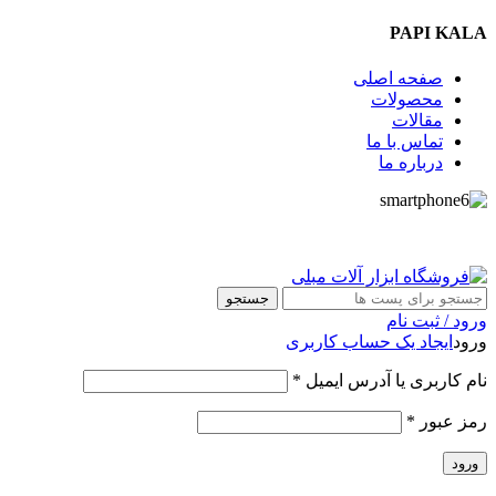
PAPI KALA
صفحه اصلی
محصولات
مقالات
تماس با ما
درباره ما
09357009009
جستجو
ورود / ثبت نام
ورود
ایجاد یک حساب کاربری
نام کاربری یا آدرس ایمیل
*
رمز عبور
*
ورود