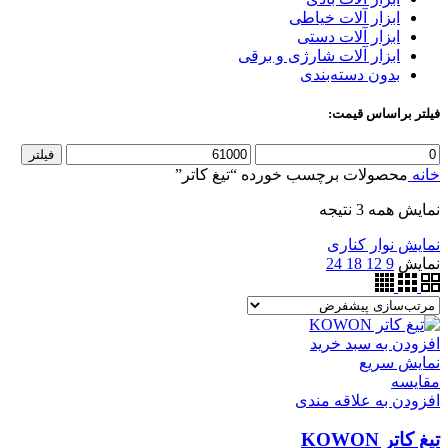
ابزار آلات خیاطی
ابزار آلات دستی
ابزار آلات شارژی و برقی
بدون دسته‌بندی
فیلتر براساس قیمت:
حداقل
حداکثر
فیلتر
قیمت
قیمت
خانه
محصولات برچسب خورده “تیغ کاتر”
نمایش همه 3 نتیجه
نمایش نوار کناری
نمایش
9
12
18
24
افزودن به سبد خرید
نمایش سریع
مقايسه
افزودن به علاقه مندی
تیغ کاتر KOWON